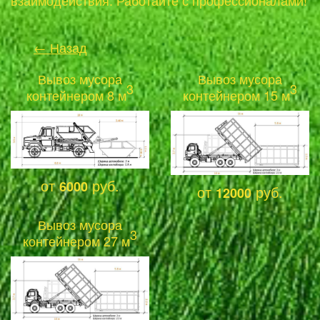
взаимодействия. Работайте с профессионалами!
← Назад
Вывоз мусора
Вывоз мусора
3
3
контейнером 8 м
контейнером 15 м
от
руб.
6000
от
руб.
12000
Вывоз мусора
3
контейнером 27 м