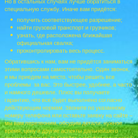
Но в остальных случаях лучше обратиться в
специальную службу. Иначе вам придётся:
получить соответствующее разрешение;
найти грузовой транспорт и грузчиков;
узнать, где расположена ближайшая
официальная свалка;
проконтролировать весь процесс.
Обратившись к нам, вам не придётся заниматься
этими вопросами самостоятельно. Один звонок,
и мы приедем на место, чтобы решить все
проблемы за вас. Это быстрее, удобнее, а часто
и намного дешевле. Плюс вы получаете
гарантию, что все будет выполнено согласно
действующим нормам. Звоните по указанному
номеру телефона или оставьте заявку на сайте –
мы вам перезвоним, обсудим детали: нужное
время, цену и другие аспекты дальнейшего