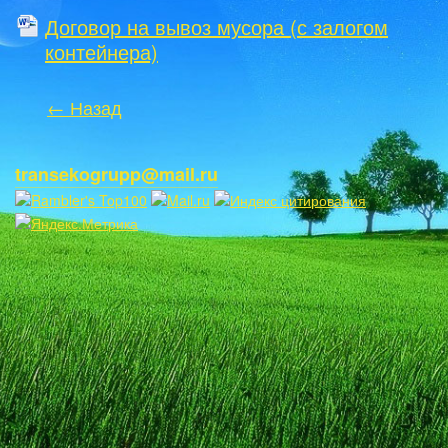
Договор на вывоз мусора (с залогом
контейнера)
← Назад
transekogrupp@mail.ru