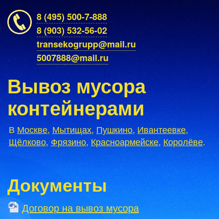
8 (495) 500-7-888
8 (903) 532-56-02
transekogrupp@mail.ru
5007888@mail.ru
Вывоз мусора
контейнерами
В
Москве
,
Мытищах
,
Пушкино
,
Ивантеевке
,
Щёлково
,
Фрязино
,
Красноармейске
,
Королёве
.
Документы
Договор на вывоз мусора